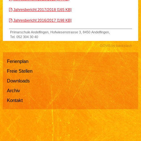
Jahresbericht 2017/2018 [165 KB]
Jahresbericht 2016/2017 [198 KB]
Primarschule Andelfingen
,
Hofwiesenstrasse 3
,
8450
Andelfingen
,
Tel.
052 304 30 40
GOViS
by
backslash
Sidebar
Ferienplan
Freie Stellen
Downloads
Archiv
Kontakt