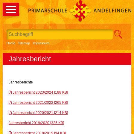
Direkt zum Inhalt springen
Suchbegriff
Suche st
Home
Sitemap
Impressum
Jahresbericht
Jahresberichte
Jahresbericht 2023/2024 [188 KB]
Jahresbericht 2021/2022 [265 KB]
Jahresbericht 2020/2021 [214 KB]
Jahresbericht 2019/2020 [325 KB]
Jahresbericht 2018/2019 [94 KB]